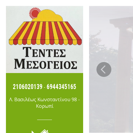
2106020139
6944345165
-
Λ. Βασιλέως Κωνσταντίνου 98 -
Κορωπί