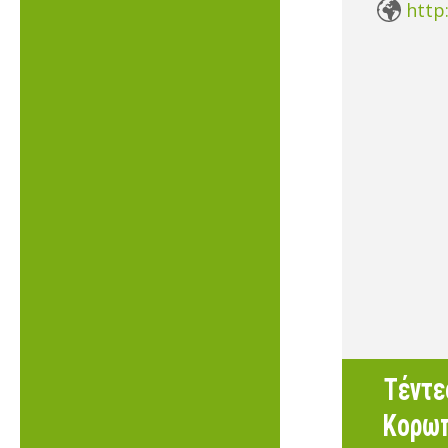
http
Τέντε
Κορωπ