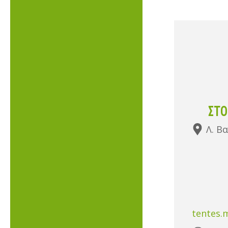
ΣΤΟ
Λ. Β
tentes.