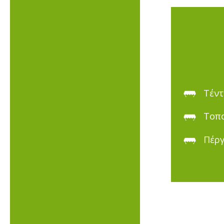
Τέντ
Τοπο
Πέργ