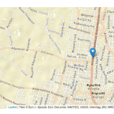
Leaflet
| Tiles © Esri — Source: Esri, DeLorme, NAVTEQ, USGS, Intermap, iPC, NRCA