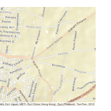
N, Esri Japan, METI, Esri China (Hong Kong), Esri (Thailand), TomTom, 2012